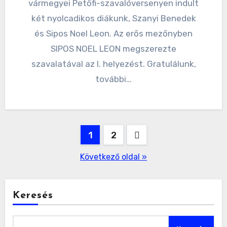
vármegyei Petőfi-szavalóversenyen indult
két nyolcadikos diákunk, Szanyi Benedek
és Sipos Noel Leon. Az erős mezőnyben
SIPOS NOEL LEON megszerezte
szavalatával az I. helyezést. Gratulálunk,
további…
Bejegyzések
1
2
lapozása
Következő oldal »
Keresés