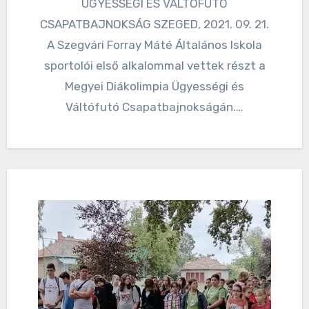
ÜGYESSÉGI ÉS VÁLTÓFUTÓ
CSAPATBAJNOKSÁG SZEGED, 2021. 09. 21.
A Szegvári Forray Máté Általános Iskola
sportolói első alkalommal vettek részt a
Megyei Diákolimpia Ügyességi és
Váltófutó Csapatbajnokságán.…