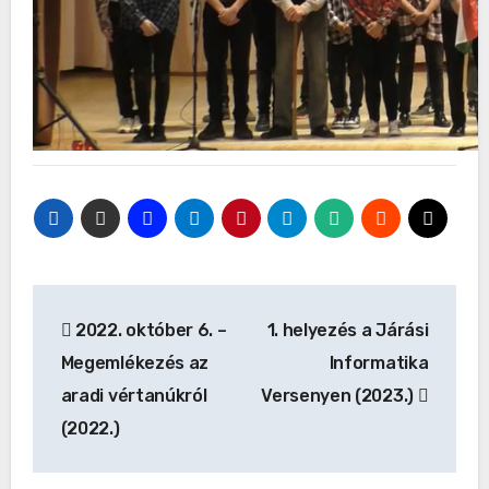
Bejegyzés
2022. október 6. –
1. helyezés a Járási
navigáció
Megemlékezés az
Informatika
aradi vértanúkról
Versenyen (2023.)
(2022.)