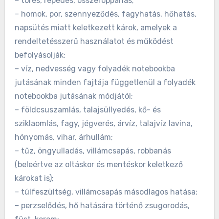
– törés, repedés, összeroppanás;
– homok, por, szennyeződés, fagyhatás, hőhatás,
napsütés miatt keletkezett károk, amelyek a
rendeltetésszerű használatot és működést
befolyásolják;
– víz, nedvesség vagy folyadék notebookba
jutásának minden fajtája függetlenül a folyadék
notebookba jutásának módjától;
– földcsuszamlás, talajsüllyedés, kő- és
sziklaomlás, fagy, jégverés, árvíz, talajvíz lavina,
hónyomás, vihar, árhullám;
– tűz, öngyulladás, villámcsapás, robbanás
(beleértve az oltáskor és mentéskor keletkező
károkat is);
– túlfeszültség, villámcsapás másodlagos hatása;
– perzselődés, hő hatására történő zsugorodás,