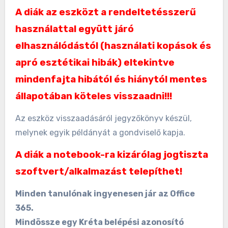
A diák az eszközt a rendeltetésszerű
használattal együtt járó
elhasználódástól (használati kopások és
apró esztétikai hibák) eltekintve
mindenfajta hibától és hiánytól mentes
állapotában köteles visszaadni!!!
Az eszköz visszaadásáról jegyzőkönyv készül,
melynek egyik példányát a gondviselő kapja.
A diák a notebook-ra kizárólag jogtiszta
szoftvert/alkalmazást telepíthet!
Minden tanulónak ingyenesen jár az Office
365.
Mindössze egy Kréta belépési azonosító