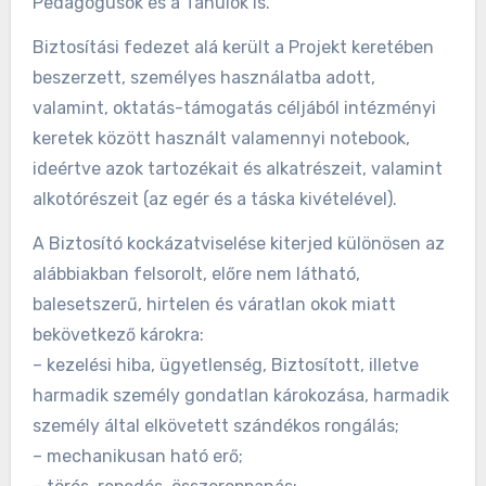
Pedagógusok és a Tanulók is.
Biztosítási fedezet alá került a Projekt keretében
beszerzett, személyes használatba adott,
valamint, oktatás-támogatás céljából intézményi
keretek között használt valamennyi notebook,
ideértve azok tartozékait és alkatrészeit, valamint
alkotórészeit (az egér és a táska kivételével).
A Biztosító kockázatviselése kiterjed különösen az
alábbiakban felsorolt, előre nem látható,
balesetszerű, hirtelen és váratlan okok miatt
bekövetkező károkra:
– kezelési hiba, ügyetlenség, Biztosított, illetve
harmadik személy gondatlan károkozása, harmadik
személy által elkövetett szándékos rongálás;
– mechanikusan ható erő;