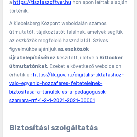
a
https://tisztaszoftver.hu
honlapon leírtak alapján
történik.
A Klebelsberg Központ weboldalán számos
útmutatót, tájékoztatót találnak, amelyek segítik
az eszközök megfelelő használatát. Szíves
figyelmükbe ajánljuk
az eszközök
újratelepítéséhez
készített, illetve a
Bitlocker
útmutatónkat
. Ezeket a következő weboldalon
érhetik el:
https://kk.gov.hu/digitalis-oktatashoz-
valo-egyenlo-hozzaferes-felteteleinek-
biztositasa-a-tanulok-es-a-pedagogusok-
szamara-rrf-1-2-1-2021-2021-00001
Biztosítási szolgáltatás