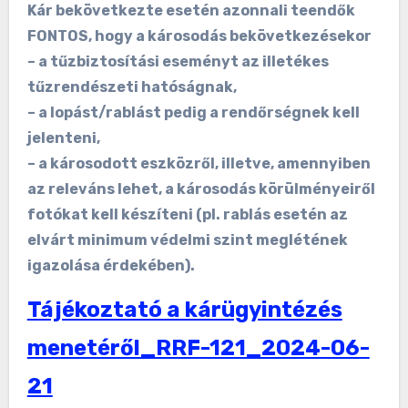
Kár bekövetkezte esetén azonnali teendők
FONTOS, hogy a károsodás bekövetkezésekor
– a tűzbiztosítási eseményt az illetékes
tűzrendészeti hatóságnak,
– a lopást/rablást pedig a rendőrségnek kell
jelenteni,
– a károsodott eszközről, illetve, amennyiben
az releváns lehet, a károsodás körülményeiről
fotókat kell készíteni (pl. rablás esetén az
elvárt minimum védelmi szint meglétének
igazolása érdekében).
Tájékoztató a kárügyintézés
menetéről_RRF-121_2024-06-
21