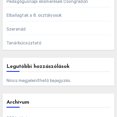
Pedagógusnapi elismerések Csongrádon
Elballagtak a 8. osztályosok
Szerenád
Tanárbúcsúztató
Legutóbbi hozzászólások
Nincs megjeleníthető bejegyzés.
Archívum