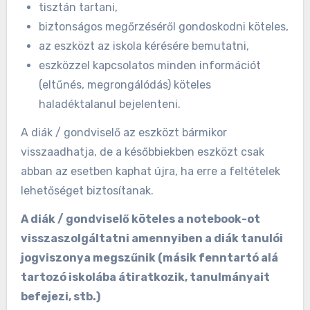
tisztán tartani,
biztonságos megőrzéséről gondoskodni köteles,
az eszközt az iskola kérésére bemutatni,
eszközzel kapcsolatos minden információt
(eltűnés, megrongálódás) köteles
haladéktalanul bejelenteni.
A diák / gondviselő az eszközt bármikor
visszaadhatja, de a későbbiekben eszközt csak
abban az esetben kaphat újra, ha erre a feltételek
lehetőséget biztosítanak.
A diák / gondviselő köteles a notebook-ot
visszaszolgáltatni amennyiben a diák tanulói
jogviszonya megszűnik (másik fenntartó alá
tartozó iskolába átiratkozik, tanulmányait
befejezi, stb.)