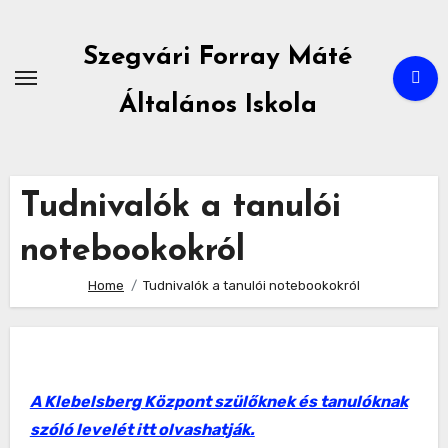
Skip
to
Szegvári Forray Máté
content
Általános Iskola
Tudnivalók a tanulói
notebookokról
Home
Tudnivalók a tanulói notebookokról
A Klebelsberg Központ szülőknek és tanulóknak
szóló levelét itt olvashatják.