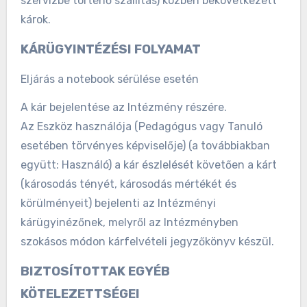
szervizbe történő szállítás) közben bekövetkezett
károk.
KÁRÜGYINTÉZÉSI FOLYAMAT
Eljárás a notebook sérülése esetén
A kár bejelentése az Intézmény részére.
Az Eszköz használója (Pedagógus vagy Tanuló
esetében törvényes képviselője) (a továbbiakban
együtt: Használó) a kár észlelését követően a kárt
(károsodás tényét, károsodás mértékét és
körülményeit) bejelenti az Intézményi
kárügyinézőnek, melyről az Intézményben
szokásos módon kárfelvételi jegyzőkönyv készül.
BIZTOSÍTOTTAK EGYÉB
KÖTELEZETTSÉGEI